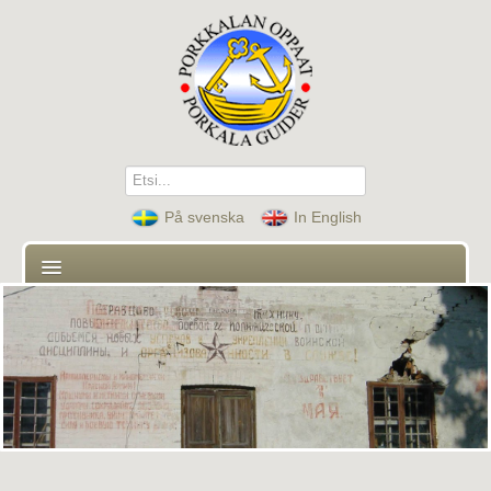
Etsi...
På svenska
In English
Etusivu
Oppaat
Yhteystiedot
Kiertoajelut ja ohjelmat
Ajankohtaista