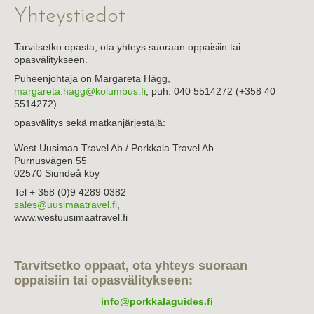
Yhteystiedot
Tietoa yhdistyksestä
Linkit
Tarvitsetko opasta, ota yhteys suoraan oppaisiin tai
opasvälitykseen.
Puheenjohtaja on Margareta Hägg,
margareta.hagg@kolumbus.fi
, puh. 040 5514272 (+358 40
5514272)
opasvälitys sekä matkanjärjestäjä:
West Uusimaa Travel Ab / Porkkala Travel Ab
Purnusvägen 55
02570 Siundeå kby
Tel + 358 (0)9 4289 0382
sales@uusimaatravel.fi
,
www.westuusimaatravel.fi
Tarvitsetko oppaat, ota yhteys suoraan
oppaisiin tai opasvälitykseen:
info@porkkalaguides.fi